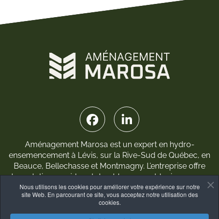
Aménagement Marosa est un expert en hydro-
ensemencement à Lévis, sur la Rive-Sud de Québec, en
Beauce, Bellechasse et Montmagny. L’entreprise offre
des solutions rapides et durables pour obtenir un gazon
Nous utilisons les cookies pour améliorer votre expérience sur notre
dense ainsi que des services complets en terrassement
site Web. En parcourant ce site, vous acceptez notre utilisation des
et aménagement paysager.
cookies.